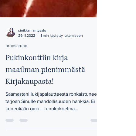
sinikkamantysalo
29.11.2022
1 min käytetty lukemiseen
proosaruno
Pukinkonttiin kirja
maailman pienimmästä
Kirjakaupasta!
Saamastani lukijapalautteesta rohkaistuneena
tarjoan Sinulle mahdollisuuden hankkia, Ei
kenenkään oma – runokokoelma
ystävähintaan....