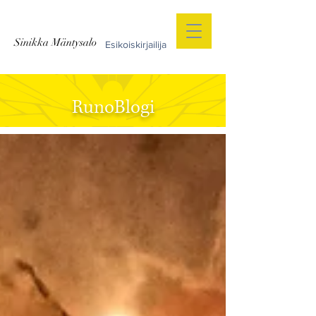
Sinikka Mäntysalo
Esikoiskirjailija
RunoBlogi